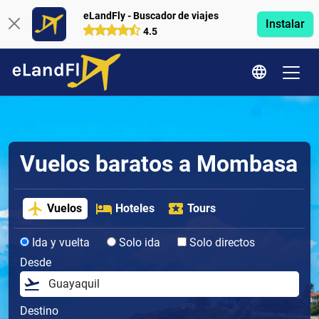
eLandFly - Buscador de viajes
Instalar
4.5
Vuelos baratos a Mombasa
Vuelos
Hoteles
Tours
Ida y vuelta
Solo ida
Solo directos
Desde
Destino