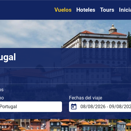
Vuelos
Hoteles
Tours
Inic
ugal
os
no
Fechas del viaje