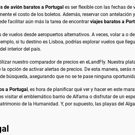
es de avión baratos a Portugal
es ser flexible con las fechas de 
amente el costo de los boletos. Además, reservar con antelación 
ede facilitar aún más la tarea de encontrar
viajes baratos a Por
es de vuelos desde aeropuertos alternativos. A veces, volar a o d
emplo, si tu destino es Lisboa, podrías explorar vuelos que lleg
l interior del país.
utilizar nuestro comparador de precios en eLandFly. Nuestra pla
e la opción de activar alertas de precios. De esta manera, serás
os de búsqueda, asegurando que no se te pase ninguna oportunid
os a Portugal
, es hora de planificar qué ver y hacer en este mara
des visitar el emblemático barrio de Alfama o disfrutar de un es
trimonio de la Humanidad. Y, por supuesto, las playas del Alga
gal