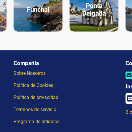
Ponta
Funchal
Delgada
Compañia
Co
Sobre Nosotros
Política de Cookies
In
Política de privacidad
Términos de servicio
Blo
Programa de afiliados