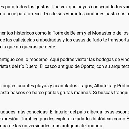
nes para todos los gustos. Una vez que hayas conseguido tus
vu
stino tiene para ofrecer. Desde sus vibrantes ciudades hasta sus
umentos históricos como la Torre de Belém y el Monasterio de l
de las callejuelas empedradas y las casas de fado te transport
cia que no querrás perderte.
antiguo con lo moderno. Aquí podrás visitar las bodegas de vino
stas del río Duero. El casco antiguo de Oporto, con su arquitect
sus impresionantes playas y acantilados. Lagos, Albufeira y Port
hasta paseos en barco por las grutas marinas. Si buscas tranqui
ciudades más conocidas. El interior del país alberga joyas esc
xpresión. También puedes explorar ciudades históricas como Év
e una de las universidades más antiguas del mundo.