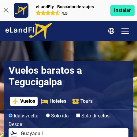
eLandFly - Buscador de viajes
Instalar
4.5
Vuelos baratos a
Tegucigalpa
Vuelos
Hoteles
Tours
Ida y vuelta
Solo ida
Solo directos
Desde