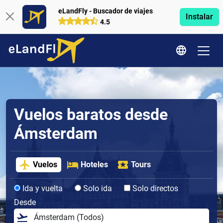
eLandFly - Buscador de viajes
Instalar
4.5
Vuelos baratos desde
Ámsterdam
Vuelos
Hoteles
Tours
Ida y vuelta
Solo ida
Solo directos
Desde