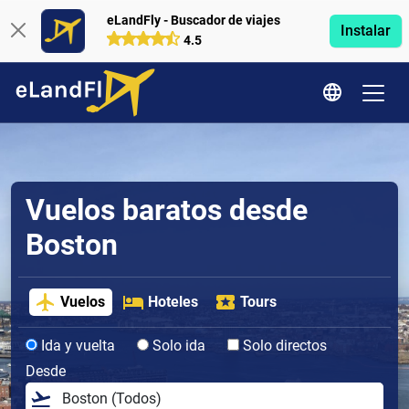
eLandFly - Buscador de viajes
Instalar
4.5
Vuelos baratos desde
Boston
Vuelos
Hoteles
Tours
Ida y vuelta
Solo ida
Solo directos
Desde