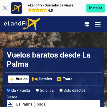
eLandFly - Buscador de viajes
Instalar
4.5
Vuelos baratos desde La
Palma
Vuelos
Hoteles
Tours
Ida y vuelta
Solo ida
Solo directos
Desde