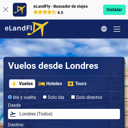
eLandFly - Buscador de viajes
Instalar
4.5
Vuelos desde Londres
Vuelos
Hoteles
Tours
Ida y vuelta
Solo ida
Solo directos
Desde
Destino