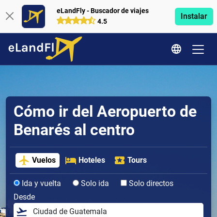
eLandFly - Buscador de viajes
Instalar
4.5
Cómo ir del Aeropuerto de
Benarés al centro
Vuelos
Hoteles
Tours
Ida y vuelta
Solo ida
Solo directos
Desde