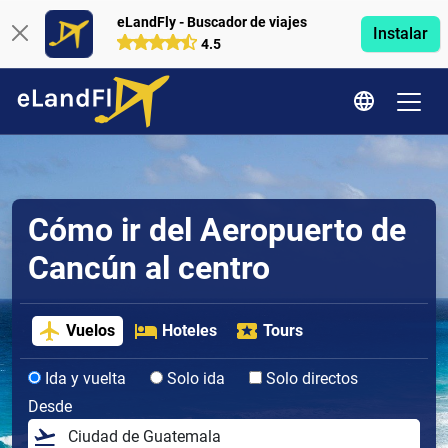
eLandFly - Buscador de viajes
Instalar
4.5
Cómo ir del Aeropuerto de
Cancún al centro
Vuelos
Hoteles
Tours
Ida y vuelta
Solo ida
Solo directos
Desde