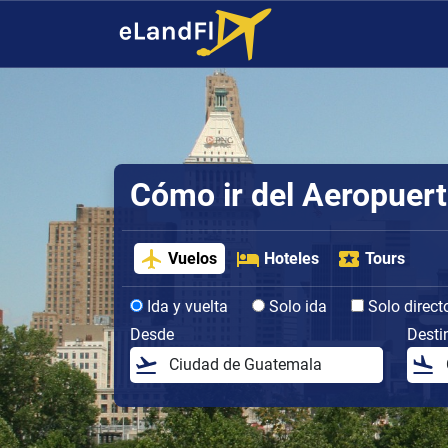
Cómo ir del Aeropuert
Vuelos
Hoteles
Tours
Ida y vuelta
Solo ida
Solo direct
Desde
Desti