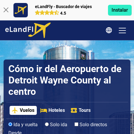
eLandFly - Buscador de viajes
Instalar
4.5
Cómo ir del Aeropuerto de
Detroit Wayne County al
centro
Vuelos
Hoteles
Tours
Ida y vuelta
Solo ida
Solo directos
Desde