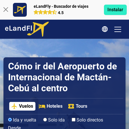
eLandFly - Buscador de viajes
Instalar
4.5
Cómo ir del Aeropuerto de
Internacional de Mactán-
Cebú al centro
Vuelos
Hoteles
Tours
Ida y vuelta
Solo ida
Solo directos
Desde