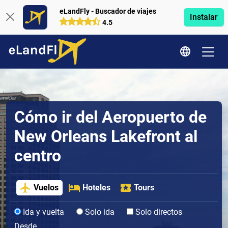
eLandFly - Buscador de viajes
Instalar
4.5
Cómo ir del Aeropuerto de
New Orleans Lakefront al
centro
Vuelos
Hoteles
Tours
Ida y vuelta
Solo ida
Solo directos
Desde