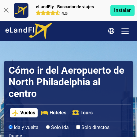
eLandFly - Buscador de viajes
Instalar
4.5
Cómo ir del Aeropuerto de
North Philadelphia al
centro
Vuelos
Hoteles
Tours
Ida y vuelta
Solo ida
Solo directos
Desde