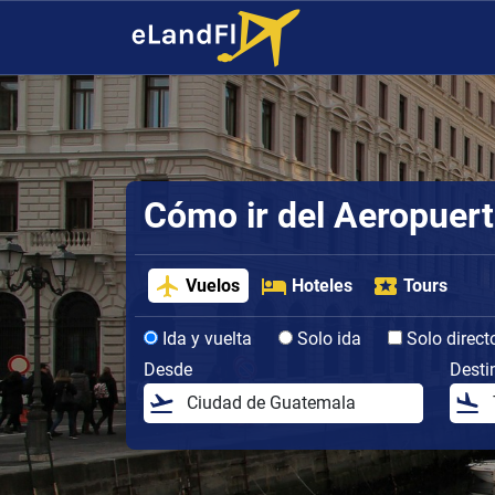
Cómo ir del Aeropuerto
Vuelos
Hoteles
Tours
Ida y vuelta
Solo ida
Solo direct
Desde
Desti