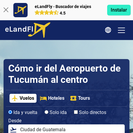
eLandFly - Buscador de viajes
Instalar
4.5
Cómo ir del Aeropuerto de
Tucumán al centro
Vuelos
Hoteles
Tours
Ida y vuelta
Solo ida
Solo directos
Desde