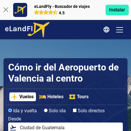
eLandFly - Buscador de viajes
Instalar
4.5
Cómo ir del Aeropuerto de
Valencia al centro
Vuelos
Hoteles
Tours
Ida y vuelta
Solo ida
Solo directos
Desde