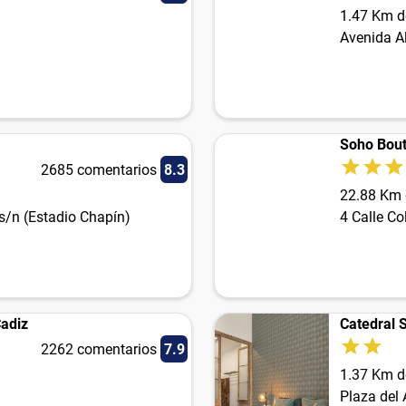
1.47 Km d
Avenida A
Soho Bout
2685 comentarios
8.3
22.88 Km 
s/n (Estadio Chapín)
4 Calle C
Cadiz
Catedral 
2262 comentarios
7.9
1.37 Km d
Plaza del 