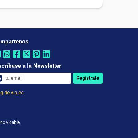
mpartenos
scríbase a la Newsletter
Regístrate
g de viajes
inolvidable.