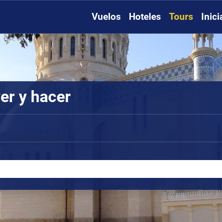
Vuelos
Hoteles
Tours
Inic
er y hacer