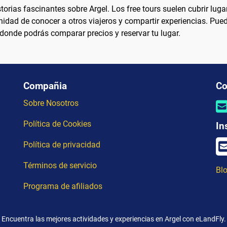
orias fascinantes sobre Argel. Los free tours suelen cubrir lug
unidad de conocer a otros viajeros y compartir experiencias. Pu
 donde podrás comparar precios y reservar tu lugar.
Compañia
Co
Sobre Nosotros
Política de Cookies
In
Política de privacidad
Términos de servicio
Blo
Programa de afiliados
Encuentra las mejores actividades y experiencias en Argel con eLandFly.