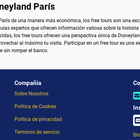
sneyland París
arís de una manera más económica, los free tours son una exce
uías expertos que ofrecen información valiosa sobre la historia 
idas, los free tours ofrecen una perspectiva única de Disneylan
rovechar al máximo tu visita. Participar en un free tour es una
le sin romper el banco.
Compañia
Co
Sobre Nosotros
Política de Cookies
In
Política de privacidad
Términos de servicio
Blo