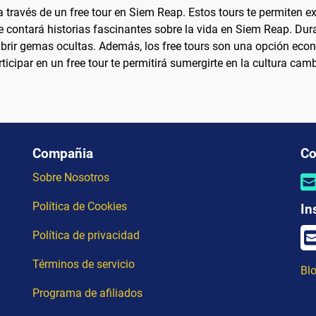
través de un free tour en Siem Reap. Estos tours te permiten exp
contará historias fascinantes sobre la vida en Siem Reap. Duran
scubrir gemas ocultas. Además, los free tours son una opción eco
Participar en un free tour te permitirá sumergirte en la cultura 
Compañia
Co
Sobre Nosotros
Política de Cookies
In
Política de privacidad
Términos de servicio
Blo
Programa de afiliados