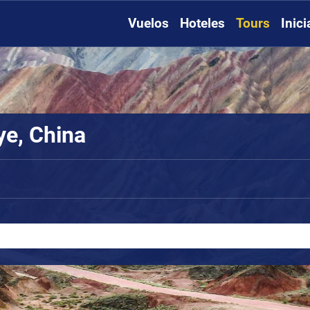
Vuelos
Hoteles
Tours
Inic
ye, China