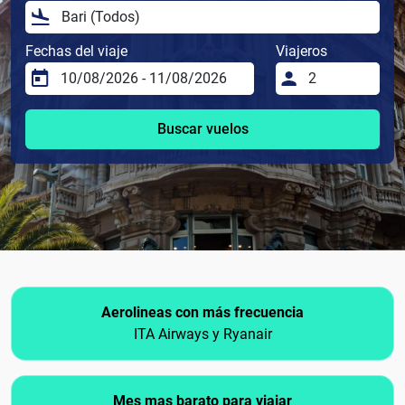
Fechas del viaje
Viajeros
Buscar vuelos
Aerolineas con más frecuencia
ITA Airways y Ryanair
Mes mas barato para viajar