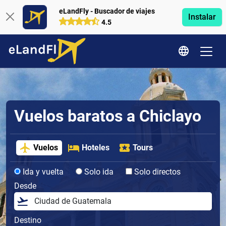
eLandFly - Buscador de viajes
Instalar
4.5
Vuelos baratos a Chiclayo
Vuelos
Hoteles
Tours
Ida y vuelta
Solo ida
Solo directos
Desde
Destino