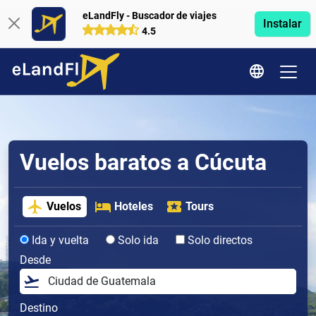
eLandFly - Buscador de viajes
Instalar
4.5
Vuelos baratos a Cúcuta
Vuelos
Hoteles
Tours
Ida y vuelta
Solo ida
Solo directos
Desde
Destino