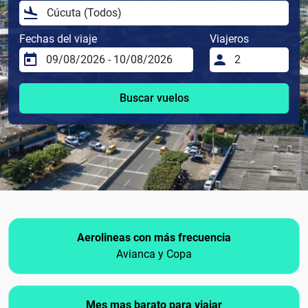
Fechas del viaje
Viajeros
Buscar vuelos
Aerolineas con más frecuencia
Avianca y Copa
Mes mas barato para viajar