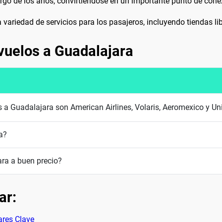
rgo de los años, convirtiéndose en un importante punto de conex
variedad de servicios para los pasajeros, incluyendo tiendas lib
vuelos a Guadalajara
s a Guadalajara son American Airlines, Volaris, Aeromexico y Un
a?
ra a buen precio?
ar:
ares Clave