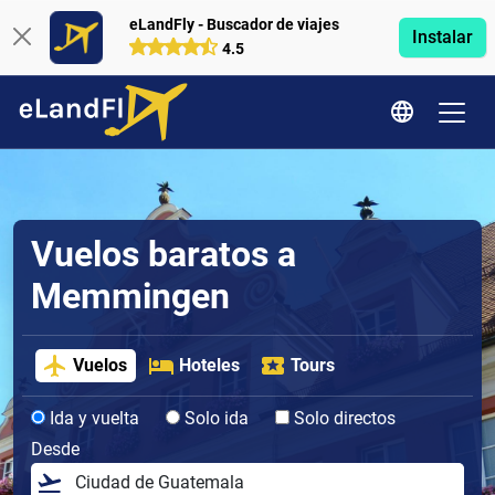
eLandFly - Buscador de viajes
Instalar
4.5
Vuelos baratos a
Memmingen
Vuelos
Hoteles
Tours
Ida y vuelta
Solo ida
Solo directos
Desde