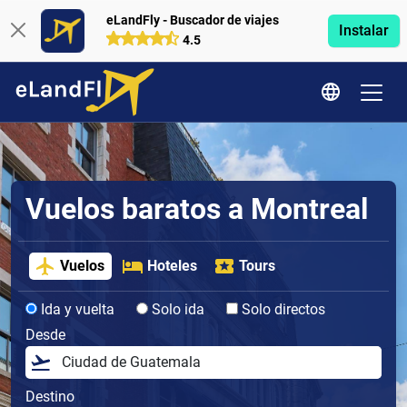
eLandFly - Buscador de viajes
Instalar
4.5
Vuelos baratos a Montreal
Vuelos
Hoteles
Tours
Ida y vuelta
Solo ida
Solo directos
Desde
Destino