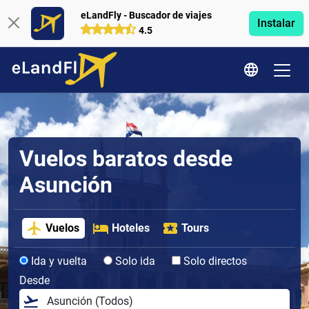
eLandFly - Buscador de viajes
Instalar
4.5
Vuelos baratos desde
Asunción
Vuelos
Hoteles
Tours
Ida y vuelta
Solo ida
Solo directos
Desde