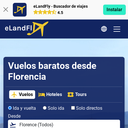
eLandFly - Buscador de viajes
Instalar
4.5
Vuelos baratos desde
Florencia
Vuelos
Hoteles
Tours
Ida y vuelta
Solo ida
Solo directos
Desde