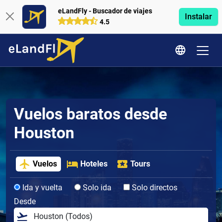
eLandFly - Buscador de viajes
Instalar
4.5
Vuelos baratos desde
Houston
Vuelos
Hoteles
Tours
Ida y vuelta
Solo ida
Solo directos
Desde