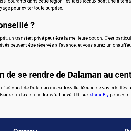
i courants dans cette région, les taxis locaux sont une alternat
age pour éviter toute surprise.
onseillé ?
rit, un transfert privé peut être la meilleure option. C'est parti
vés peuvent être réservés à l'avance, et vous aurez un chauffeur 
n de se rendre de Dalaman au centr
u l'aéroport de Dalaman au centre-ville dépend de vos priorités
isagez un taxi ou un transfert privé. Utilisez
eLandFly
pour compa
Company
Pa