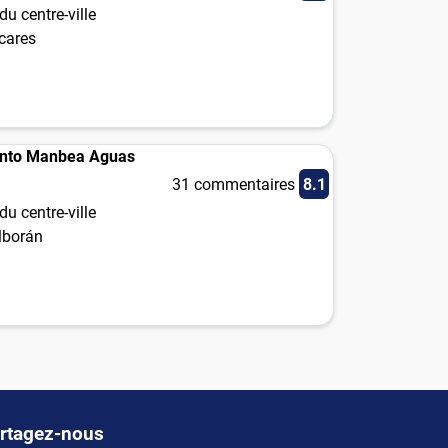
u centre-ville
cares
nto Manbea Aguas
31 commentaires
8.1
u centre-ville
lborán
rtagez-nous