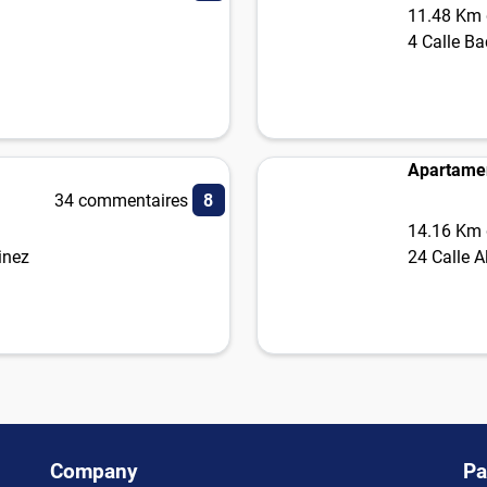
11.48 Km d
4 Calle Ba
Apartame
34 commentaires
8
14.16 Km d
inez
24 Calle A
Company
Pa