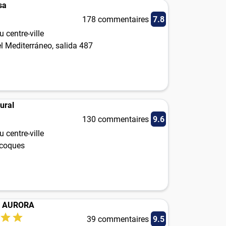
sa
178 commentaires
7.8
 centre-ville
l Mediterráneo, salida 487
ural
130 commentaires
9.6
 centre-ville
icoques
al AURORA
39 commentaires
9.5