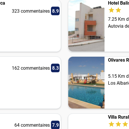
rca
Hotel Bali
323 commentaires
8.9
7.25 Km du
Autovia de
Olivares R
162 commentaires
8.3
5.15 Km du
Los Albar
Villa Rur
64 commentaires
7.9