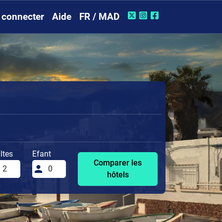
 connecter
Aide
FR / MAD
ltes
Efant
Comparer les
hôtels