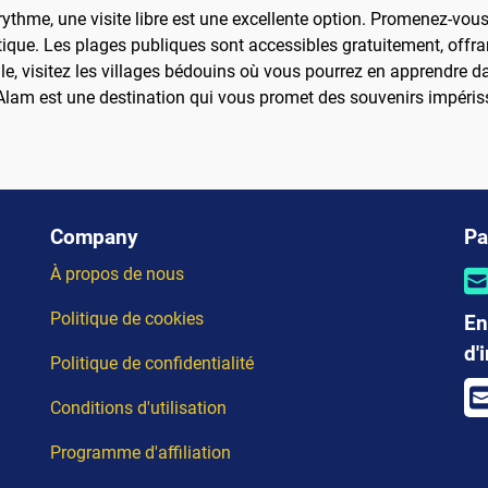
ythme, une visite libre est une excellente option. Promenez-vous
tique. Les plages publiques sont accessibles gratuitement, offr
le, visitez les villages bédouins où vous pourrez en apprendre da
lam est une destination qui vous promet des souvenirs impérissa
Company
Pa
À propos de nous
Politique de cookies
En
d'
Politique de confidentialité
Conditions d'utilisation
Programme d'affiliation