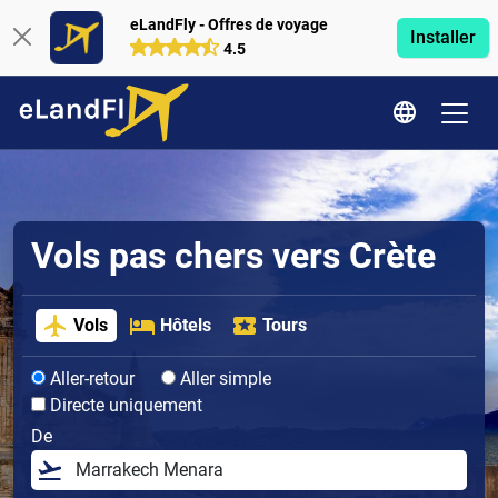
eLandFly - Offres de voyage
Installer
4.5
Vols pas chers vers Crète
Vols
Hôtels
Tours
Aller-retour
Aller simple
Directe uniquement
De