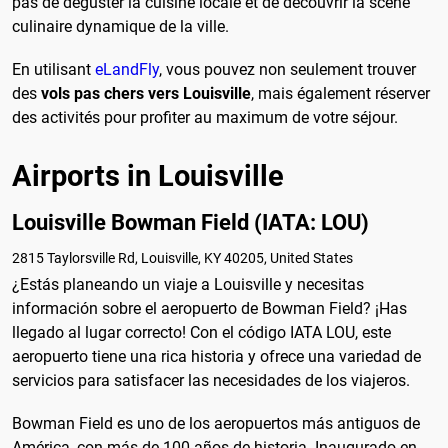
pas de déguster la cuisine locale et de découvrir la scène
culinaire dynamique de la ville.
En utilisant
eLandFly
, vous pouvez non seulement trouver
des
vols pas chers vers Louisville
, mais également réserver
des activités pour profiter au maximum de votre séjour.
Airports in Louisville
Louisville Bowman Field (IATA: LOU)
2815 Taylorsville Rd, Louisville, KY 40205, United States
¿Estás planeando un viaje a Louisville y necesitas
información sobre el aeropuerto de Bowman Field? ¡Has
llegado al lugar correcto! Con el código IATA LOU, este
aeropuerto tiene una rica historia y ofrece una variedad de
servicios para satisfacer las necesidades de los viajeros.
Bowman Field es uno de los aeropuertos más antiguos de
América, con más de 100 años de historia. Inaugurado en