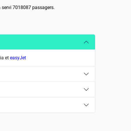
l a servi 7018087 passagers.
lia et
easyJet