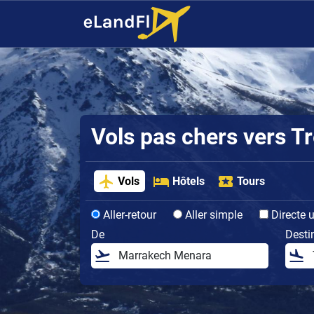
Vols pas chers vers T
Vols
Hôtels
Tours
Aller-retour
Aller simple
Directe 
De
Desti