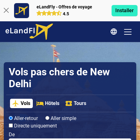
eLandFly - Offres de voyage
Installer
4.5
Vols pas chers de New
Delhi
Vols
Hôtels
Tours
Aller-retour
Aller simple
Directe uniquement
De