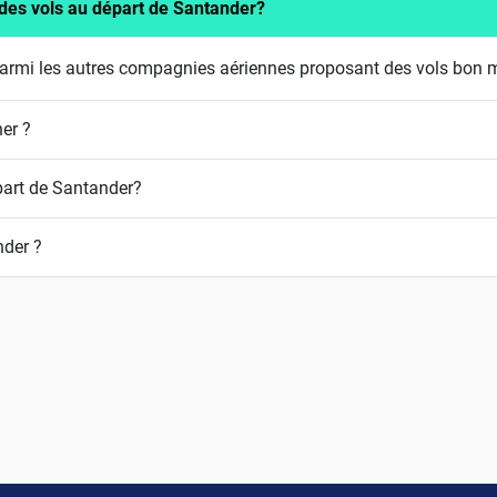
des vols au départ de Santander?
armi les autres compagnies aériennes proposant des vols bon m
her ?
part de Santander?
nder ?