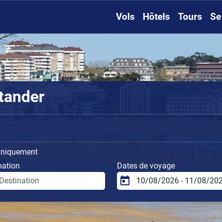
Vols
Hôtels
Tours
Se
tander
uniquement
nation
Dates de voyage