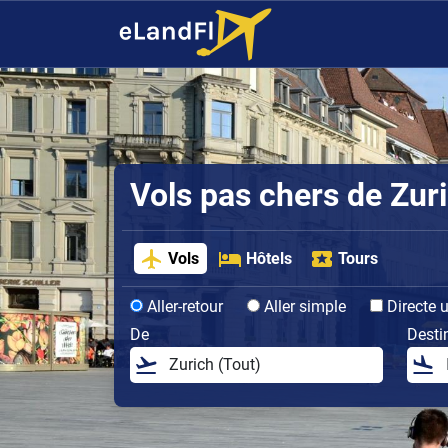
Vols pas chers de Zur
Vols
Hôtels
Tours
Aller-retour
Aller simple
Directe 
De
Desti