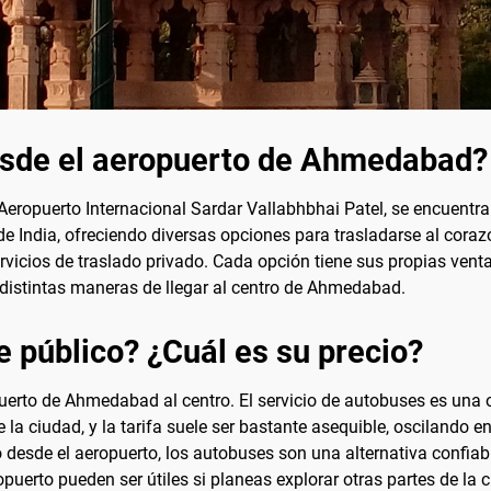
esde el aeropuerto de Ahmedabad?
eropuerto Internacional Sardar Vallabhbhai Patel, se encuentra 
de India, ofreciendo diversas opciones para trasladarse al cora
ervicios de traslado privado. Cada opción tiene sus propias ven
 distintas maneras de llegar al centro de Ahmedabad.
e público? ¿Cuál es su precio?
uerto de Ahmedabad al centro. El servicio de autobuses es una
 la ciudad, y la tarifa suele ser bastante asequible, oscilando 
esde el aeropuerto, los autobuses son una alternativa confiabl
uerto pueden ser útiles si planeas explorar otras partes de la c