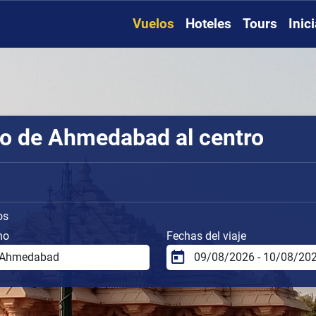
Vuelos
Hoteles
Tours
Inic
to de Ahmedabad al centro
os
no
Fechas del viaje