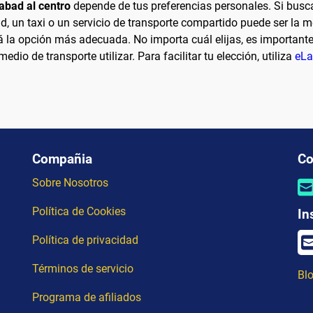
abad al centro
depende de tus preferencias personales. Si busc
d, un taxi o un servicio de transporte compartido puede ser la mej
á la opción más adecuada. No importa cuál elijas, es importante
edio de transporte utilizar. Para facilitar tu elección, utiliza
eLa
Compañia
Co
Sobre Nosotros
Política de Cookies
In
Política de privacidad
Términos de servicio
Blo
Programa de afiliados