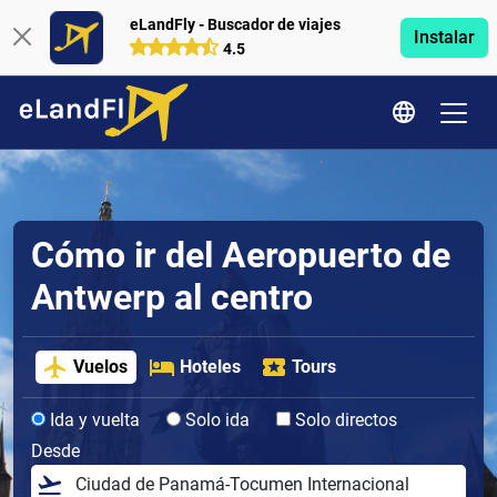
eLandFly - Buscador de viajes
Instalar
4.5
Cómo ir del Aeropuerto de
Antwerp al centro
Vuelos
Hoteles
Tours
Ida y vuelta
Solo ida
Solo directos
Desde