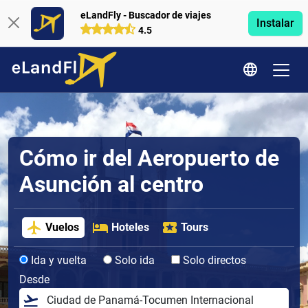
eLandFly - Buscador de viajes
Instalar
4.5
Cómo ir del Aeropuerto de
Asunción al centro
Vuelos
Hoteles
Tours
Ida y vuelta
Solo ida
Solo directos
Desde