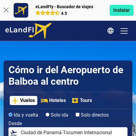
eLandFly - Buscador de viajes
Instalar
4.5
Cómo ir del Aeropuerto de
Balboa al centro
Vuelos
Hoteles
Tours
Ida y vuelta
Solo ida
Solo directos
Desde