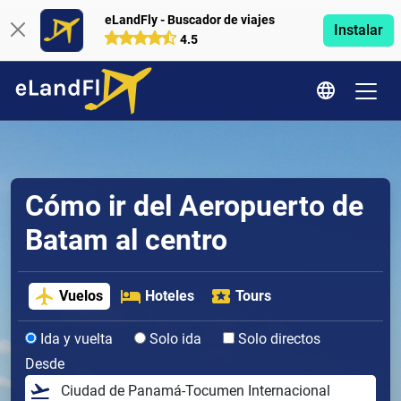
eLandFly - Buscador de viajes
Instalar
4.5
Cómo ir del Aeropuerto de
Batam al centro
Vuelos
Hoteles
Tours
Ida y vuelta
Solo ida
Solo directos
Desde