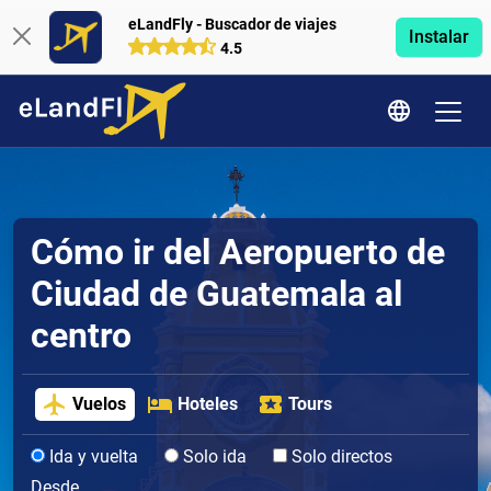
eLandFly - Buscador de viajes
Instalar
4.5
Cómo ir del Aeropuerto de
Ciudad de Guatemala al
centro
Vuelos
Hoteles
Tours
Ida y vuelta
Solo ida
Solo directos
Desde