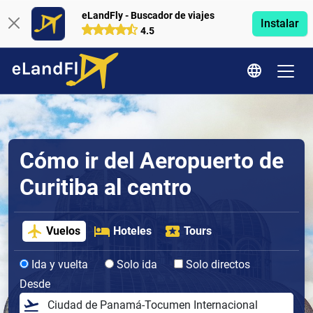
eLandFly - Buscador de viajes
Instalar
4.5
Cómo ir del Aeropuerto de
Curitiba al centro
Vuelos
Hoteles
Tours
Ida y vuelta
Solo ida
Solo directos
Desde