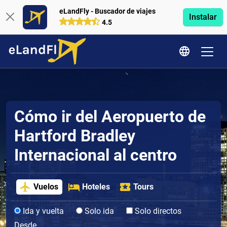
eLandFly - Buscador de viajes
Instalar
4.5
Cómo ir del Aeropuerto de
Hartford Bradley
Internacional al centro
Vuelos
Hoteles
Tours
Ida y vuelta
Solo ida
Solo directos
Desde