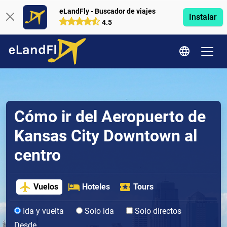
eLandFly - Buscador de viajes
Instalar
4.5
Cómo ir del Aeropuerto de
Kansas City Downtown al
centro
Vuelos
Hoteles
Tours
Ida y vuelta
Solo ida
Solo directos
Desde